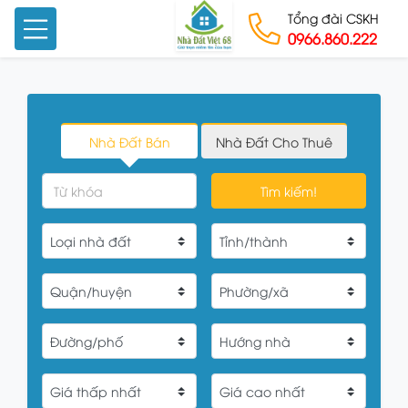
Tổng đài CSKH
0966.860.222
Skip to content
Nhà Đất Bán
Nhà Đất Cho Thuê
Tìm kiếm!