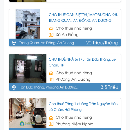
CHO THUÊ CĂN BIỆT THỰ MẶT ĐƯỜNG KHU
TRANG QUAN, AN ĐỒNG, AN DƯƠNG
Cho thuê nhà riêng
Xã An Đồng
20 Triệu/tháng
Trang Quan, An Đồng, An Dương
CHO THUÊ NHÀ 6/175 Tôn Đức Thắng, Lê
Chân, HP
Cho thuê nhà riêng
Phường An Dương
3.5 Triệu
Tôn Đức Thắng, Phường An Dương,
Quận Lê Chân, Hải Phòng
Cho thuê Tầng 1 đường Trần Nguyên Hãn,
Lê Chân, Hải Phòng
Cho thuê nhà riêng
Phường Niệm Nghĩa