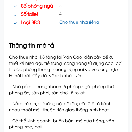
Số phòng ngủ
5
Số toilet
4
Loại BĐS
Cho thuê nhà riêng
Thông tin mô tả
Cho thuê nhà 4,5 tầng tại Văn Cao, dân xây để ở,
thiết kế hiện đại, trẻ trung, công năng sử dụng cao, bố
trí các phòng thông thoáng, rộng rãi và vô cùng hợp
lý, nội thất đầy đủ, vệ sinh khép kín.
– Nhà gồm: phòng khách, 5 phòng ngủ, phòng thờ,
phòng ăn, sân phơi, sân chơi, 5 toilet.
– Nằm trên trục đường nội bộ rộng rãi, 2 ô tô tránh
nhau thoải mái, thuận tiện giao thông, sinh hoạt.
– Có thể kinh doanh, buôn bán, mở cửa hàng, văn
phòng, spa, nail…