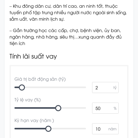
– Khu đông dân cư, dân trí cao, an ninh tốt, thuộc
tuyến phố tập trung nhiều người nước ngoài sinh sống,
sầm uất, văn minh lịch sự.
– Gần trường học các cấp, chợ, bệnh viện, ủy ban,
ngân hàng, nhà hàng, siêu thị…xung quanh đầy đủ
tiện ích
Tính lãi suất vay
Giá trị bất động sản (tỷ)
tỷ
Tỷ lệ vay (%)
%
Kỳ hạn vay (năm )
năm