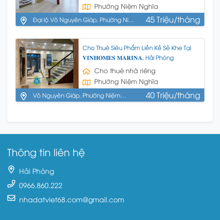
Phường Niệm Nghĩa
45 Triệu/tháng
Đại lộ Võ Nguyên Giáp, Phường Niệm
Nghĩa, Quận Lê Chân, Hải Phòng
Cho Thuê Siêu Phẩm Liền Kề Sẻ Khe Tại
𝐕𝐈𝐍𝐇𝐎𝐌𝐄𝐒 𝐌𝐀𝐑𝐈𝐍𝐀, Hải Phòng
Cho thuê nhà riêng
Phường Niệm Nghĩa
40 Triệu/tháng
Võ Nguyên Giáp, Phường Niệm
Nghĩa, Quận Lê Chân, Hải Phòng
Thông tin liên hệ
Hải Phòng
0966.860.222
nhadatviet68.com@gmail.com