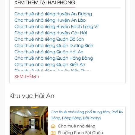
XEM THÊM TẠI HẢI PHÒNG
Cho thuê nhà riêng Huyện An Dương
Cho thuê nhà riêng Huyện An Lão
Cho thuê nhà riêng Huyện Bạch Long Vĩ
Cho thuê nhà riêng Huyện Cát Hải
Cho thuê nhà riêng Quận Đồ Sơn
Cho thuê nhà riêng Quận Dương Kinh
Cho thuê nhà riêng Quận Hải An
Cho thuê nhà riêng Quận Hồng Bàng
Cho thuê nhà riêng Quận Kiến An
Cho thuê nhà riêng Huyện Kiến Thụy
XEM THÊM +
Cho thuê nhà riêng Quận Lê Chân
Cho thuê nhà riêng Quận Ngô Quyền
Cho thuê nhà riêng Huyện Thủy Nguyên
Khu vực Hải An
Cho thuê nhà riêng Huyện Tiên Lãng
Cho thuê nhà riêng Huyện Vĩnh Bảo
Cho thuê nhà riêng phố trung tâm, Phố Kỳ
Đồng, Hồng Bàng, Hải Phòng
Cho thuê nhà riêng
Phường Phan Bội Châu