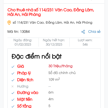
Cho thuê nhà số 114/231 Văn Cao, Đằng Lâm,
Hải An, Hải Phòng
số 114/231 Văn Cao, Đằng Lâm, Hải An, Hải Phòng
Mã tin:
13084
Chia sẻ
Ngày đăng:
Ngày hết hạn:
Lượt xem:
01/02/2023
30/12/2023
546
Đặc điểm nổi bật
Giá
30 Triệu/tháng
Pháp lý
Sổ đỏ chính chủ
2
Diện tích
109 m
Hướng
--
Đường vào
6m
Mặt tiền
4m
Số tầng
5