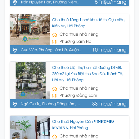
5 Triệu/tháng
Trần Nguyên Hãn, Phường Niệm
Nghĩa, Quận Lê Chân, Hải Phòng
Cho thuê Tầng 1 nhà khu đô thị Cựu Viên,
Kiến An, Hải Phòng
Cho thuê nhà riêng
Phường Lãm Hà
10 Triệu/tháng
Cựu Viên, Phường Lãm Hà, Quận
Kiến An, Hải Phòng
Cho thuê biệt thự hai mặt đường DTMB:
250m2 tại Khu Biệt thự Sao Đỏ, Thành Tô,
Hải An, Hải Phòng
Cho thuê nhà riêng
Phường Đằng Lâm
33 Triệu/tháng
Ngô Gia Tự, Phường Đằng Lâm,
Quận Hải An, Hải Phòng
Cho Thuê Nguyên Căn 𝐕𝐈𝐍𝐇𝐎𝐌𝐄𝐒
𝐌𝐀𝐑𝐈𝐍𝐀, Hải Phòng
Cho thuê nhà riêng