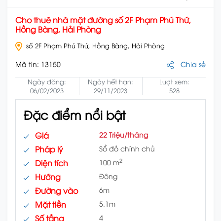
Cho thuê nhà mặt đường số 2F Phạm Phú Thứ,
Hồng Bàng, Hải Phòng
số 2F Phạm Phú Thứ, Hồng Bàng, Hải Phòng
Mã tin:
13150
Chia sẻ
Ngày đăng:
Ngày hết hạn:
Lượt xem:
06/02/2023
29/11/2023
528
Đặc điểm nổi bật
Giá
22 Triệu/tháng
Pháp lý
Sổ đỏ chính chủ
2
Diện tích
100 m
Hướng
Đông
Đường vào
6m
Mặt tiền
5.1m
Số tầng
4