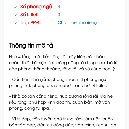
Số phòng ngủ
4
Số toilet
3
Loại BĐS
Cho thuê nhà riêng
Thông tin mô tả
Nhà 4 tầng, mặt tiền rộng rãi, xây kiên cố, chắc
chắn, thiết kế hiện đại, công năng sử dụng cao, bố trí
các phòng thông thoáng, rộng rãi và vô cùng hợp lý.
– Cấu trúc nhà gồm: phòng khách, 4 phòng ngủ,
phòng thờ, phòng ăn, sân phơi, sân chơi, 4 toilet.
– Nhà có sân cổng riêng, trục đường rộng rãi, vỉa hè
siêu rộng, phù hợp kinh doanh, buôn bán, mở văn
phòng, công ty, spa…
– Vị trí đẹp, trên tuyến phố trung tâm sầm uất, buôn
bán tấp nập, dân cư đông đúc, văn minh, lịch sự, an