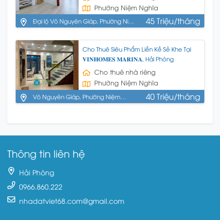
Phường Niệm Nghĩa
45 Triệu/tháng
Đại lộ Võ Nguyên Giáp, Phường Niệm
Nghĩa, Quận Lê Chân, Hải Phòng
Cho Thuê Siêu Phẩm Liền Kề Sẻ Khe Tại
𝐕𝐈𝐍𝐇𝐎𝐌𝐄𝐒 𝐌𝐀𝐑𝐈𝐍𝐀, Hải Phòng
Cho thuê nhà riêng
Phường Niệm Nghĩa
40 Triệu/tháng
Võ Nguyên Giáp, Phường Niệm
Nghĩa, Quận Lê Chân, Hải Phòng
Thông tin liên hệ
Hải Phòng
0966.860.222
nhadatviet68.com@gmail.com