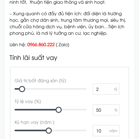
ninh tốt, thuận tiện giao thông và sinh hoạt.
– Xung quanh có đầy đủ tiện ích: đối diện là trường
học, gần chợ dân sinh, trung tâm thương mại, siêu thị,
chuỗi cửa hàng dịch vụ, bệnh viện, ủy ban…Tiện ích
phong phú, là nơi lý tưởng an cư, lạc nghiệp.
Liên hệ:
0966.860.222
( Zalo)
Tính lãi suất vay
Giá trị bất động sản (tỷ)
tỷ
Tỷ lệ vay (%)
%
Kỳ hạn vay (năm )
năm