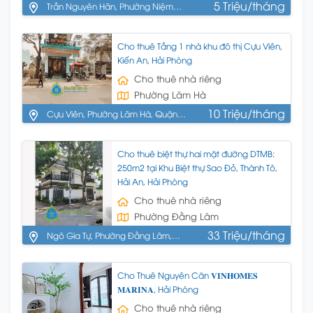
5 Triệu/tháng
Trần Nguyên Hãn, Phường Niệm
Nghĩa, Quận Lê Chân, Hải Phòng
Cho thuê Tầng 1 nhà khu đô thị Cựu Viên,
Kiến An, Hải Phòng
Cho thuê nhà riêng
Phường Lãm Hà
10 Triệu/tháng
Cựu Viên, Phường Lãm Hà, Quận
Kiến An, Hải Phòng
Cho thuê biệt thự hai mặt đường DTMB:
250m2 tại Khu Biệt thự Sao Đỏ, Thành Tô,
Hải An, Hải Phòng
Cho thuê nhà riêng
Phường Đằng Lâm
33 Triệu/tháng
Ngô Gia Tự, Phường Đằng Lâm,
Quận Hải An, Hải Phòng
Cho Thuê Nguyên Căn 𝐕𝐈𝐍𝐇𝐎𝐌𝐄𝐒
𝐌𝐀𝐑𝐈𝐍𝐀, Hải Phòng
Cho thuê nhà riêng