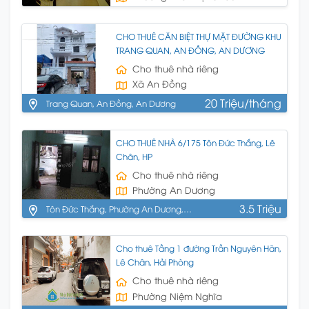
CHO THUÊ CĂN BIỆT THỰ MẶT ĐƯỜNG KHU
TRANG QUAN, AN ĐỒNG, AN DƯƠNG
Cho thuê nhà riêng
Xã An Đồng
20 Triệu/tháng
Trang Quan, An Đồng, An Dương
CHO THUÊ NHÀ 6/175 Tôn Đức Thắng, Lê
Chân, HP
Cho thuê nhà riêng
Phường An Dương
3.5 Triệu
Tôn Đức Thắng, Phường An Dương,
Quận Lê Chân, Hải Phòng
Cho thuê Tầng 1 đường Trần Nguyên Hãn,
Lê Chân, Hải Phòng
Cho thuê nhà riêng
Phường Niệm Nghĩa