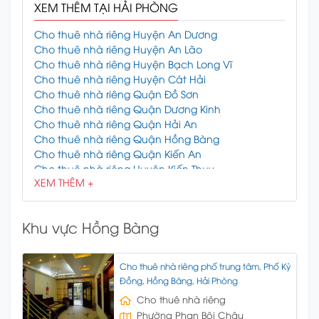
XEM THÊM TẠI HẢI PHÒNG
Cho thuê nhà riêng Huyện An Dương
Cho thuê nhà riêng Huyện An Lão
Cho thuê nhà riêng Huyện Bạch Long Vĩ
Cho thuê nhà riêng Huyện Cát Hải
Cho thuê nhà riêng Quận Đồ Sơn
Cho thuê nhà riêng Quận Dương Kinh
Cho thuê nhà riêng Quận Hải An
Cho thuê nhà riêng Quận Hồng Bàng
Cho thuê nhà riêng Quận Kiến An
Cho thuê nhà riêng Huyện Kiến Thụy
XEM THÊM +
Cho thuê nhà riêng Quận Lê Chân
Cho thuê nhà riêng Quận Ngô Quyền
Cho thuê nhà riêng Huyện Thủy Nguyên
Khu vực Hồng Bàng
Cho thuê nhà riêng Huyện Tiên Lãng
Cho thuê nhà riêng Huyện Vĩnh Bảo
Cho thuê nhà riêng phố trung tâm, Phố Kỳ
Đồng, Hồng Bàng, Hải Phòng
Cho thuê nhà riêng
Phường Phan Bội Châu