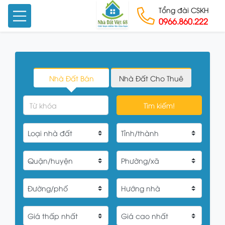
Tổng đài CSKH
0966.860.222
Skip to content
Nhà Đất Bán
Nhà Đất Cho Thuê
Tìm kiếm!