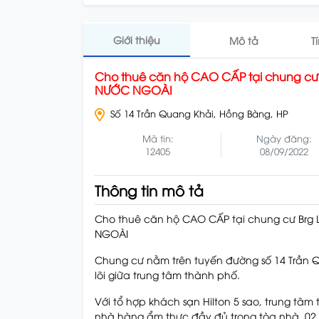
Giới thiệu
Mô tả
T
Cho thuê căn hộ CAO CẤP tại chung cư
NƯỚC NGOÀI
Số 14 Trần Quang Khải, Hồng Bàng, HP
Mã tin:
Ngày đăng:
12405
08/09/2022
Thông tin mô tả
Cho thuê căn hộ CAO CẤP tại chung cư Brg
NGOÀI
Chung cư nằm trên tuyến đường số 14 Trần Q
lõi giữa trung tâm thành phố.
Với tổ hợp khách sạn Hilton 5 sao, trung tâm 
nhà hàng ẩm thực đầy đủ trong tòa nhà, 02 bể