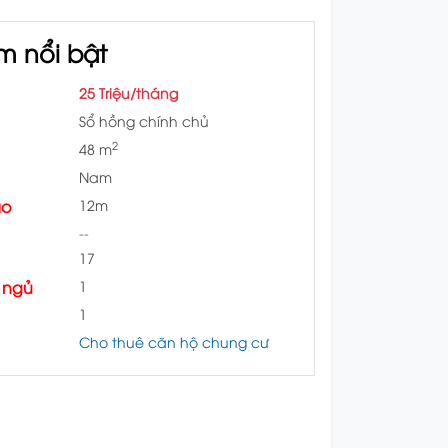
m nổi bật
25 Triệu/tháng
Sổ hồng chính chủ
2
48 m
Nam
ào
12m
--
17
 ngủ
1
1
Cho thuê căn hộ chung cư