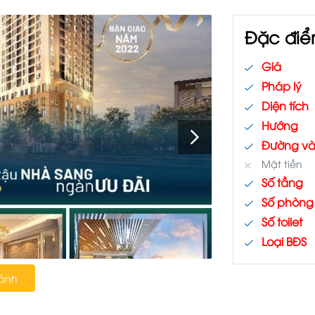
Đặc điể
Giá
Pháp lý
Diện tích
Hướng
Đường v
Mặt tiền
Số tầng
Số phòng
Số toilet
Loại BĐS
 ảnh