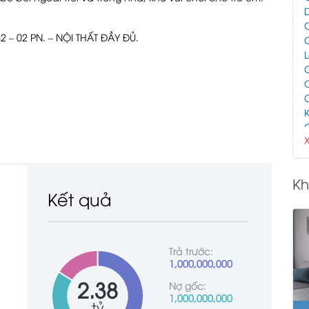
2 – 02 PN. – NỘI THẤT ĐẦY ĐỦ.
L
K
Kh
Kết quả
Trả trước:
1,000,000,000
2.38
Nợ gốc:
1,000,000,000
tỷ