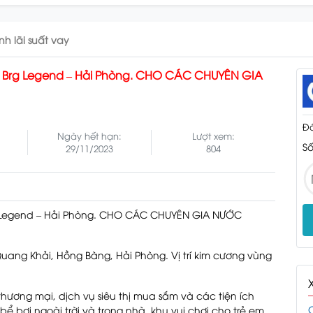
ính lãi suất vay
 Brg Legend – Hải Phòng. CHO CÁC CHUYÊN GIA
Đá
Ngày hết hạn:
Lượt xem:
Số
29/11/2023
804
 Legend – Hải Phòng. CHO CÁC CHUYÊN GIA NƯỚC
uang Khải, Hồng Bàng, Hải Phòng. Vị trí kim cương vùng
thương mại, dịch vụ siêu thị mua sắm và các tiện ích
 bơi ngoài trời và trong nhà, khu vui chơi cho trẻ em.