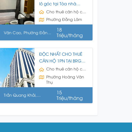
lô góc tại Tòa nhà
Techcombank số 195
Cho thuê căn hộ chung cư
Văn Cao, Hải An, Hải
Phường Đằng Lâm
Phòng
18
Văn Cao, Phường Đằng
Triệu/tháng
m, Quận Hải An, Hải
hòng
ĐỘC NHẤT CHO THUÊ
CĂN HỘ 1PN TẠI BRG
LEGEND Hilton SỐ 14
Cho thuê căn hộ chung cư
TRẦN QUANG KHẢI, HẢI
Phường Hoàng Văn
PHÒNG
Thụ
15
Trần Quang Khải,
Triệu/tháng
ường Hoàng Văn Thụ,
ận Hồng Bàng, Hải Phòng