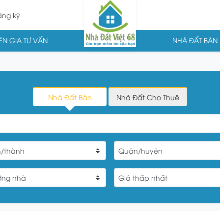
ng ký
N GIA TƯ VẤN
NHÀ ĐẤT BÁN
Nhà Đất Bán
Nhà Đất Cho Thuê