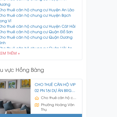
Dương
Cho thuê căn hộ chung cư Huyện An Lão
Cho thuê căn hộ chung cư Huyện Bạch
ong Vĩ
Cho thuê căn hộ chung cư Huyện Cát Hải
Cho thuê căn hộ chung cư Quận Đồ Sơn
Cho thuê căn hộ chung cư Quận Dương
inh
Cho thuê căn hộ chung cư Quận Hải An
XEM THÊM +
Cho thuê căn hộ chung cư Quận Hồng
Bàng
Cho thuê căn hộ chung cư Quận Kiến An
u vực Hồng Bàng
Cho thuê căn hộ chung cư Huyện Kiến
Thụy
Cho thuê căn hộ chung cư Quận Lê Chân
CHO THUÊ CĂN HỘ VIP
Cho thuê căn hộ chung cư Quận Ngô
02 PN TẠI DỰ ÁN BRG
Quyền
LEGEND, HỒNG BÀNG,
Cho thuê căn hộ chung cư Huyện Thủy
Cho thuê căn hộ chung cư
HẢI PHÒNG
Nguyên
Phường Hoàng Văn
Cho thuê căn hộ chung cư Huyện Tiên
Thụ
Lãng