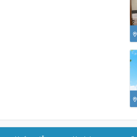
Lâ
P
Ph
Qu