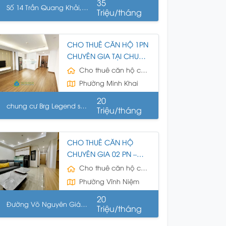
35
Cho thuê căn hộ chung cư Huyện Vĩnh Bảo
Số 14 Trần Quang Khải,
Triệu/tháng
ng Bàng, HP
CHO THUÊ CĂN HỘ 1PN
CHUYÊN GIA TẠI CHUNG
CƯ BRG LEGEND, TRẦN
Cho thuê căn hộ chung cư
QUANG KHẢI
Phường Minh Khai
20
chung cư Brg Legend số
Triệu/tháng
 Trần Quang Khải, Hồng
àng
CHO THUÊ CĂN HỘ
CHUYÊN GIA 02 PN –
CHUNG CƯ MINATO HẢI
Cho thuê căn hộ chung cư
PHÒNG
Phường Vĩnh Niệm
20
Đường Võ Nguyên Giáp,
Triệu/tháng
nh Niệm, Lê Chân, HP