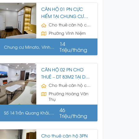
CĂN HỘ 01 PN CỰC
HIẾM TẠI CHUNG CƯ
MINATO NHẬT BẢN –
Cho thuê căn hộ chung cư
VĨNH NIỆM – LC – HP
Phường Vĩnh Niệm
14
Chung cư Minato, Vĩnh
Triệu/tháng
ệm, lê Chân
CĂN HỘ 02 PN CHO
THUÊ – DT 83M2 TẠI DỰ
ÁN BRG LEGEND HẢI
Cho thuê căn hộ chung cư
PHÒNG
Phường Hoàng Văn
Thụ
46
Số 14 Trần Quang Khải,
Triệu/tháng
ng Bàng, HP
Cho thuê căn hộ 3PN