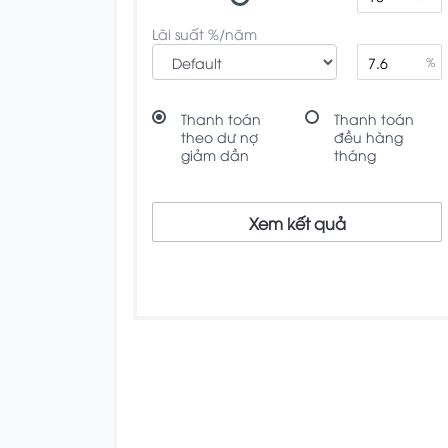
Lãi suất %/năm
%
Thanh toán
Thanh toán
theo dư nợ
đều hàng
giảm dần
tháng
Xem kết quả