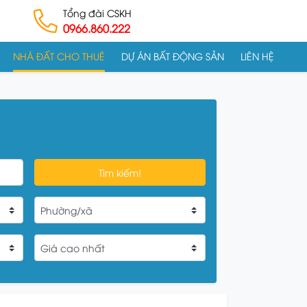
Tổng đài CSKH
0966.860.222
NHÀ ĐẤT CHO THUÊ
DỰ ÁN BẤT ĐỘNG SẢN
LIÊN HỆ
Tìm kiếm!