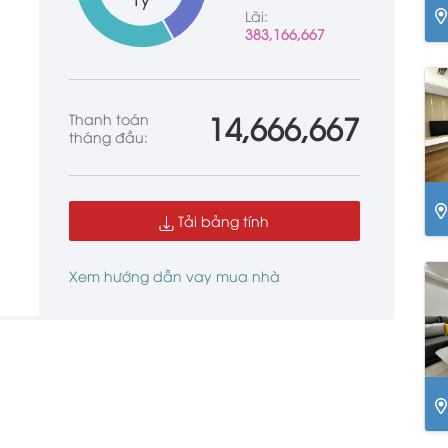
Lãi:
383,166,667
Hồ
14,666,667
Thanh toán
tháng đầu:
Tải bảng tính
14
B
Xem hướng dẫn vay mua nhà
Vĩ