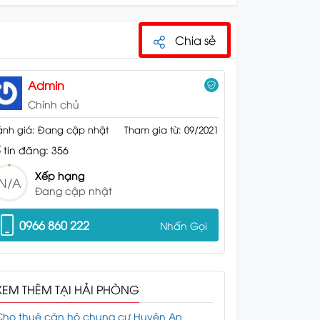
Chia sẻ
Admin
Chính chủ
nh giá: Đang cập nhật
Tham gia từ: 09/2021
 tin đăng: 356
Xếp hạng
N/A
Đang cập nhật
0966 860 222
Nhấn Gọi
XEM THÊM TẠI HẢI PHÒNG
Cho thuê căn hộ chung cư Huyện An