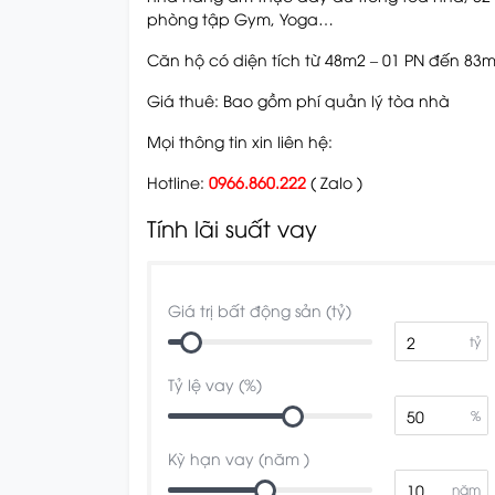
phòng tập Gym, Yoga…
Căn hộ có diện tích từ 48m2 – 01 PN đến 83m
Giá thuê: Bao gồm phí quản lý tòa nhà
Mọi thông tin xin liên hệ:
Hotline:
0966.860.222
( Zalo )
Tính lãi suất vay
Giá trị bất động sản (tỷ)
tỷ
Tỷ lệ vay (%)
%
Kỳ hạn vay (năm )
năm