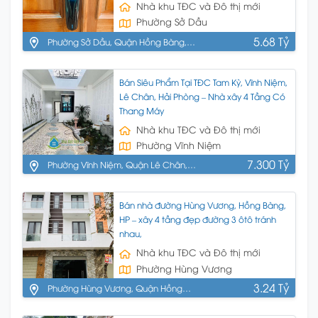
Nhà khu TĐC và Đô thị mới
Phường Sở Dầu
5.68 Tỷ
Phường Sở Dầu, Quận Hồng Bàng,
Hải Phòng
Bán Siêu Phẩm Tại TĐC Tam Kỳ, Vĩnh Niệm,
Lê Chân, Hải Phòng – Nhà xây 4 Tầng Có
Thang Máy
Nhà khu TĐC và Đô thị mới
Phường Vĩnh Niệm
7.300 Tỷ
Phường Vĩnh Niệm, Quận Lê Chân,
Hải Phòng
Bán nhà đường Hùng Vương, Hồng Bàng,
HP – xây 4 tầng đẹp đường 3 ôtô tránh
nhau,
Nhà khu TĐC và Đô thị mới
Phường Hùng Vương
3.24 Tỷ
Phường Hùng Vương, Quận Hồng
Bàng, Hải Phòng