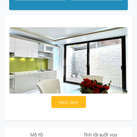
Hình ảnh
Mô tả
Tính lãi suất vay