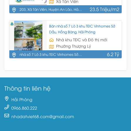
Xã Tân Viên
23.5 Triệu/m2
203, Xã Tân Viên, Huyện An Lão, Hải
Phòng
Bán nhà số 7 Lô 3 khu TĐC Vinhomes Sở
Dầu, Hồng Bàng, Hải Phòng
Nhà khu TĐC và Đô thị mới
Phường Thượng Lý
6.2 Tỷ
nhà số 7 Lô 3 khu TĐC Vinhomes Sở
Dầu, Hồng Bàng, Hải Phòng
Thông tin liên hệ
Hải Phòng
0966.860.222
nhadatviet68.com@gmail.com