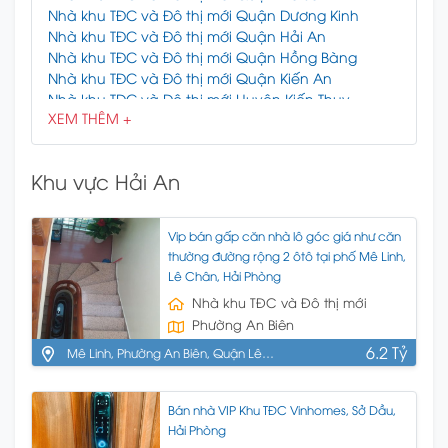
Nhà khu TĐC và Đô thị mới Quận Dương Kinh
Nhà khu TĐC và Đô thị mới Quận Hải An
Nhà khu TĐC và Đô thị mới Quận Hồng Bàng
Nhà khu TĐC và Đô thị mới Quận Kiến An
Nhà khu TĐC và Đô thị mới Huyện Kiến Thụy
XEM THÊM +
Nhà khu TĐC và Đô thị mới Quận Lê Chân
Nhà khu TĐC và Đô thị mới Quận Ngô Quyền
Nhà khu TĐC và Đô thị mới Huyện Thủy Nguyên
Khu vực Hải An
Nhà khu TĐC và Đô thị mới Huyện Tiên Lãng
Nhà khu TĐC và Đô thị mới Huyện Vĩnh Bảo
Vip bán gấp căn nhà lô góc giá như căn
thường đường rộng 2 ôtô tại phố Mê Linh,
Lê Chân, Hải Phòng
Nhà khu TĐC và Đô thị mới
Phường An Biên
6.2 Tỷ
Mê Linh, Phường An Biên, Quận Lê
Chân, Hải Phòng
Bán nhà VIP Khu TĐC Vinhomes, Sở Dầu,
Hải Phòng