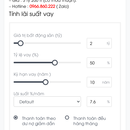
– Hotline :
0966.860.222
( Zalo)
Tính lãi suất vay
Giá trị bất động sản (tỷ)
tỷ
Tỷ lệ vay (%)
%
Kỳ hạn vay (năm )
năm
Lãi suất %/năm
%
Thanh toán theo
Thanh toán đều
dư nợ giảm dần
hàng tháng