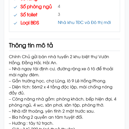
Số phòng ngủ
4
Số toilet
3
Loại BĐS
Nhà khu TĐC và Đô thị mới
Thông tin mô tả
Chính Chủ gửi bán nhà tuyến 2 khu biệt thự Vườn
Hồng, Đằng Hải, Hải An.
– Nhà ngay tái định cư, đường rộng xe ô tô để thoải
mái ngày đêm.
– Gần trường học, chợ Lũng, lô 9 Lê Hồng Phong.
– Diện tích: 56m2 x 4 tầng độc lập, mái chống nóng
đầy đủ.
– Công năng nhà gồm: phòng khách, bếp hiện đại, 4
phòng ngủ, 4 wc, sân phơi, sân tập, phòng thờ.
– Nhà rất thoáng, yên tĩnh 2 mặt trước sau.
– Bìa hồng 2 quyền an tâm tuyệt đối.
– Hướng : tây tứ trạch.
– Giá : 3 tỷ 200 tr (có thoả thuận).