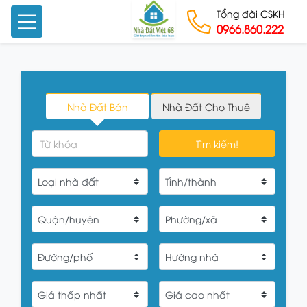
Tổng đài CSKH
0966.860.222
Skip to content
Nhà Đất Bán
Nhà Đất Cho Thuê
Tìm kiếm!