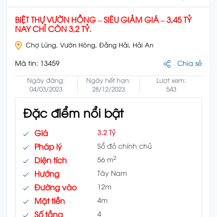
BIỆT THỰ VƯỜN HỒNG – SIÊU GIẢM GIÁ – 3,45 TỶ
NAY CHỈ CÒN 3,2 TỶ.
Chợ Lũng, Vườn Hòng, Đằng Hải, Hải An
Mã tin:
13459
Chia sẻ
Ngày đăng:
Ngày hết hạn:
Lượt xem:
04/03/2023
28/12/2023
543
Đặc điểm nổi bật
Giá
3.2 Tỷ
Pháp lý
Sổ đỏ chính chủ
2
Diện tích
56 m
Hướng
Tây Nam
Đường vào
12m
Mặt tiền
4m
Số tầng
4