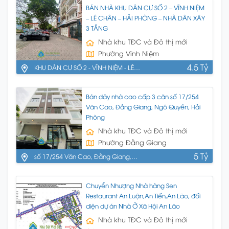
BÁN NHÀ KHU DÂN CƯ SỐ 2 – VĨNH NIỆM
– LÊ CHÂN – HẢI PHÒNG – NHÀ DÂN XÂY
3 TẦNG
Nhà khu TĐC và Đô thị mới
Phường Vĩnh Niệm
4.5 Tỷ
KHU DÂN CƯ SỐ 2 - VĨNH NIỆM - LÊ
CHÂN - HP
Bán dãy nhà cao cấp 3 căn số 17/254
Văn Cao, Đằng Giang, Ngô Quyền, Hải
Phòng
Nhà khu TĐC và Đô thị mới
Phường Đằng Giang
5 Tỷ
số 17/254 Văn Cao, Đằng Giang,
Ngô Quyền, Hải Phòng
Chuyển Nhượng Nhà hàng Sen
Restaurant An Luận,An Tiến,An Lão, đối
diện dự án Nhà Ở Xã Hội An Lão
Nhà khu TĐC và Đô thị mới