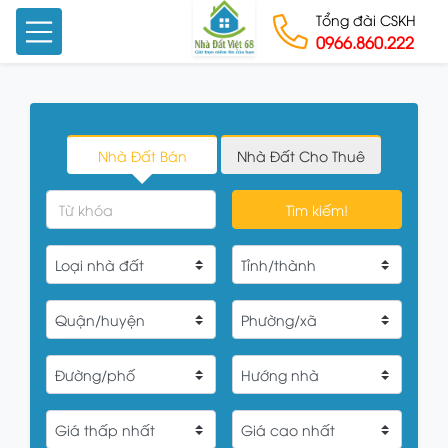
Tổng đài CSKH
0966.860.222
Skip to content
Nhà Đất Bán
Nhà Đất Cho Thuê
Tìm kiếm!