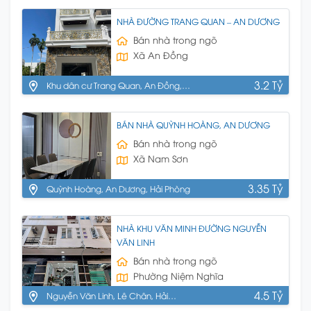
NHÀ ĐƯỜNG TRANG QUAN – AN DƯƠNG
Bán nhà trong ngõ
Xã An Đồng
3.2 Tỷ
Khu dân cư Trang Quan, An Đồng,
An Dương
BÁN NHÀ QUỲNH HOÀNG, AN DƯƠNG
Bán nhà trong ngõ
Xã Nam Sơn
3.35 Tỷ
Quỳnh Hoàng, An Dương, Hải Phòng
NHÀ KHU VĂN MINH ĐƯỜNG NGUYỄN
VĂN LINH
Bán nhà trong ngõ
Phường Niệm Nghĩa
4.5 Tỷ
Nguyễn Văn Linh, Lê Chân, Hải