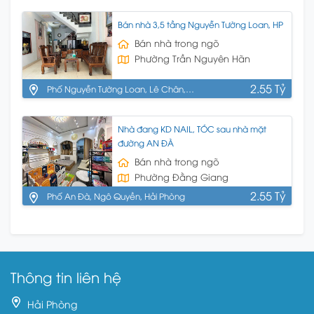
Phòng
Bán nhà 3,5 tầng Nguyễn Tường Loan, HP
Bán nhà trong ngõ
Phường Trần Nguyên Hãn
2.55 Tỷ
Phố Nguyễn Tường Loan, Lê Chân,
HP
Nhà đang KD NAIL, TÓC sau nhà mặt
đường AN ĐÀ
Bán nhà trong ngõ
Phường Đằng Giang
2.55 Tỷ
Phố An Đà, Ngô Quyền, Hải Phòng
Thông tin liên hệ
Hải Phòng