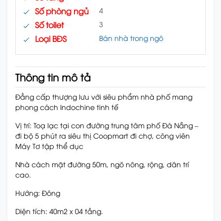
Số phòng ngủ
4
Số toilet
3
Loại BĐS
Bán nhà trong ngõ
Thông tin mô tả
Đẳng cấp thượng lưu với siêu phẩm nhà phố mang
phong cách Indochine tinh tế
Vị trí: Toạ lạc tại con đường trung tâm phố Đà Nẵng –
đi bộ 5 phút ra siêu thị Coopmart đi chợ, công viên
Máy Tơ tập thể dục
Nhà cách mặt đường 50m, ngõ nông, rộng, dân trí
cao.
Hướng: Đông
Diện tích: 40m2 x 04 tầng.