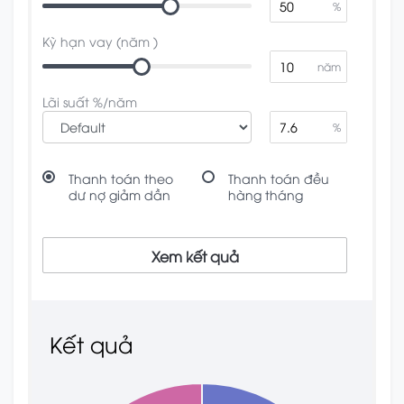
%
Kỳ hạn vay (năm )
năm
Lãi suất %/năm
%
Thanh toán theo
Thanh toán đều
dư nợ giảm dần
hàng tháng
Xem kết quả
Kết quả