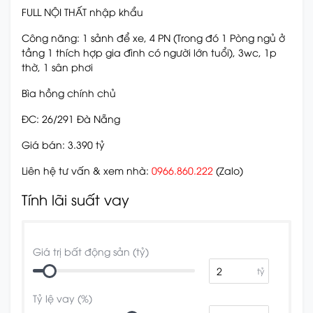
FULL NỘI THẤT nhập khẩu
Công năng: 1 sảnh để xe, 4 PN (Trong đó 1 Pòng ngủ ở
tầng 1 thích hợp gia đình có người lớn tuổi), 3wc, 1p
thờ, 1 sân phơi
Bìa hồng chính chủ
ĐC: 26/291 Đà Nẵng
Giá bán: 3.390 tỷ
Liên hệ tư vấn & xem nhà:
0966.860.222
(Zalo)
Tính lãi suất vay
Giá trị bất động sản (tỷ)
tỷ
Tỷ lệ vay (%)