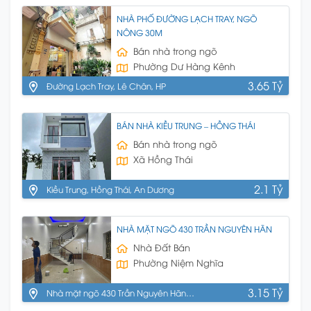
NHÀ PHỐ ĐƯỜNG LẠCH TRAY, NGÕ
NÔNG 30M
Bán nhà trong ngõ
Phường Dư Hàng Kênh
3.65 Tỷ
Đường Lạch Tray, Lê Chân, HP
BÁN NHÀ KIỀU TRUNG – HỒNG THÁI
Bán nhà trong ngõ
Xã Hồng Thái
2.1 Tỷ
Kiều Trung, Hồng Thái, An Dương
NHÀ MẶT NGÕ 430 TRẦN NGUYÊN HÃN
Nhà Đất Bán
Phường Niệm Nghĩa
3.15 Tỷ
Nhà mặt ngõ 430 Trần Nguyên Hãn,
Lê Chân, HP