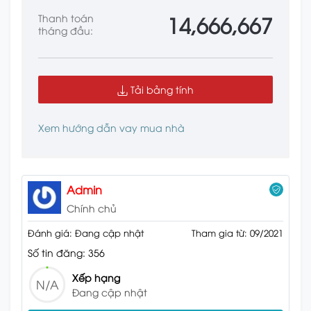
14,666,667
Thanh toán
tháng đầu:
Tải bảng tính
Xem hướng dẫn vay mua nhà
Admin
Chính chủ
Đánh giá: Đang cập nhật
Tham gia từ: 09/2021
Số tin đăng: 356
Xếp hạng
N/A
Đang cập nhật