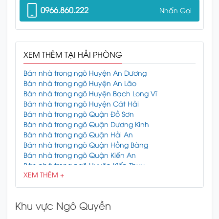
0966.860.222
Nhấn Gọi
XEM THÊM TẠI HẢI PHÒNG
Bán nhà trong ngõ Huyện An Dương
Bán nhà trong ngõ Huyện An Lão
Bán nhà trong ngõ Huyện Bạch Long Vĩ
Bán nhà trong ngõ Huyện Cát Hải
Bán nhà trong ngõ Quận Đồ Sơn
Bán nhà trong ngõ Quận Dương Kinh
Bán nhà trong ngõ Quận Hải An
Bán nhà trong ngõ Quận Hồng Bàng
Bán nhà trong ngõ Quận Kiến An
Bán nhà trong ngõ Huyện Kiến Thụy
XEM THÊM +
Bán nhà trong ngõ Quận Lê Chân
Bán nhà trong ngõ Quận Ngô Quyền
Bán nhà trong ngõ Huyện Thủy Nguyên
Khu vực Ngô Quyền
Bán nhà trong ngõ Huyện Tiên Lãng
Bán nhà trong ngõ Huyện Vĩnh Bảo