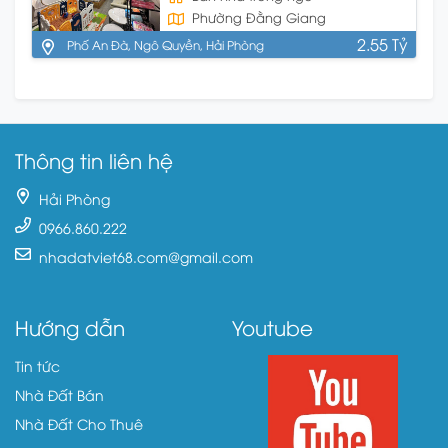
Phường Đằng Giang
2.55 Tỷ
Phố An Đà, Ngô Quyền, Hải Phòng
Thông tin liên hệ
Hải Phòng
0966.860.222
nhadatviet68.com@gmail.com
Hướng dẫn
Youtube
Tin tức
Nhà Đất Bán
Nhà Đất Cho Thuê