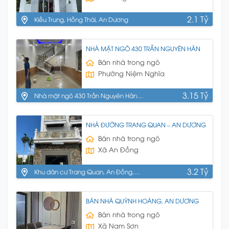
2.1 Tỷ
Kiều Trung, Hồng Thái, An Dương
NHÀ MẶT NGÕ 430 TRẦN NGUYÊN HÃN
Bán nhà trong ngõ
Phường Niệm Nghĩa
3.15 Tỷ
Nhà mặt ngõ 430 Trần Nguyên Hãn,
Lê Chân, HP
NHÀ ĐƯỜNG TRANG QUAN – AN DƯƠNG
Bán nhà trong ngõ
Xã An Đồng
3.2 Tỷ
Khu dân cư Trang Quan, An Đồng,
An Dương
BÁN NHÀ QUỲNH HOÀNG, AN DƯƠNG
Bán nhà trong ngõ
Xã Nam Sơn