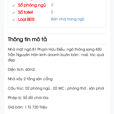
Số phòng ngủ
2
Số toilet
2
Loại BĐS
Bán nhà trong ngõ
Thông tin mô tả
Nhà mặt ngõ 81 Phạm Hữu Điều, ngõ thông sang 430
Trần Nguyên Hãn kinh doanh buôn bán , nail, tóc quá
đẹp
Diện tích: 60m2
Nhà xây 2 tầng sân cổng
Cấu trúc: 02 phòng ngủ , 02 WC , phòng thờ , sân phơi
Pháp lý: Sổ đỏ chói lóa
Giá bán: 1 Tỷ 720 Triệu