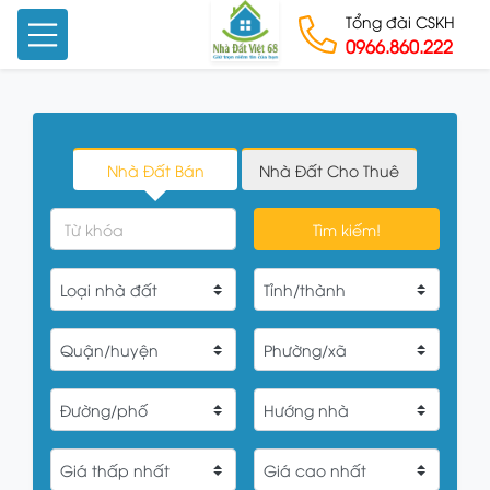
Tổng đài CSKH
0966.860.222
Skip to content
Nhà Đất Bán
Nhà Đất Cho Thuê
Tìm kiếm!