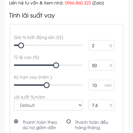
Liên hệ tư vấn & Xem nhà:
0966.860.222
(Zalo)
Tính lãi suất vay
Giá trị bất động sản (tỷ)
tỷ
Tỷ lệ vay (%)
%
Kỳ hạn vay (năm )
năm
Lãi suất %/năm
%
Thanh toán theo
Thanh toán đều
dư nợ giảm dần
hàng tháng