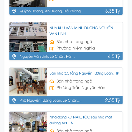
3.35 Tỷ
Quỳnh Hoàng, An Dương, Hải Phòng
NHÀ KHU VĂN MINH ĐƯỜNG NGUYỄN
VĂN LINH
Bán nhà trong ngõ
Phường Niệm Nghĩa
4.5 Tỷ
Nguyễn Văn Linh, Lê Chân, Hải
Phòng
Bán nhà 3,5 tầng Nguyễn Tường Loan, HP
Bán nhà trong ngõ
Phường Trần Nguyên Hãn
2.55 Tỷ
Phố Nguyễn Tường Loan, Lê Chân,
HP
Nhà đang KD NAIL, TÓC sau nhà mặt
đường AN ĐÀ
Bán nhà trong ngõ