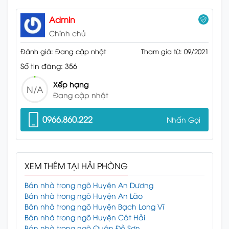
Admin
Chính chủ
Đánh giá: Đang cập nhật
Tham gia từ: 09/2021
Số tin đăng: 356
Xếp hạng
N/A
Đang cập nhật
0966.860.222
Nhấn Gọi
XEM THÊM TẠI HẢI PHÒNG
Bán nhà trong ngõ Huyện An Dương
Bán nhà trong ngõ Huyện An Lão
Bán nhà trong ngõ Huyện Bạch Long Vĩ
Bán nhà trong ngõ Huyện Cát Hải
Bán nhà trong ngõ Quận Đồ Sơn