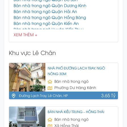
Bán nhà trong ngõ Quận Dương Kinh
Bán nhà trong ngõ Quận Hải An
Bán nhà trong ngõ Quận Hồng Bàng
Bán nhà trong ngõ Quận Kiến An
Bán nhà trong ngõ Huyện Kiến Thụy
XEM THÊM +
Bán nhà trong ngõ Quận Lê Chân
Bán nhà trong ngõ Quận Ngô Quyền
Bán nhà trong ngõ Huyện Thủy Nguyên
Khu vực Lê Chân
Bán nhà trong ngõ Huyện Tiên Lãng
Bán nhà trong ngõ Huyện Vĩnh Bảo
NHÀ PHỐ ĐƯỜNG LẠCH TRAY, NGÕ
NÔNG 30M
Bán nhà trong ngõ
Phường Dư Hàng Kênh
3.65 Tỷ
Đường Lạch Tray, Lê Chân, HP
BÁN NHÀ KIỀU TRUNG – HỒNG THÁI
Bán nhà trong ngõ
Xã Hồng Thái