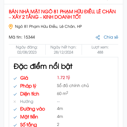
BÁN NHÀ MẶT NGÕ 81 PHẠM HỮU ĐIỀU, LÊ CHÂN
– XÂY 2 TẦNG – KINH DOANH TỐT
Ngõ 81 Phạm Hữu Điều, Lê Chân, HP
Mã tin:
15344
Chia sẻ
Ngày đăng:
Ngày hết hạn:
Lượt xem:
02/08/2023
28/12/2024
488
Đặc điểm nổi bật
Giá
1.72 Tỷ
Pháp lý
Sổ đỏ chính chủ
2
Diện tích
60 m
Hướng
--
Đường vào
4m
Mặt tiền
4m
Số tầng
2