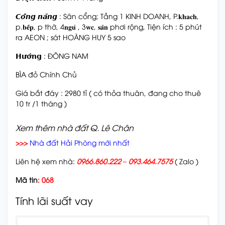
𝘾𝙤̂𝙣𝙜 𝙣𝙖̆𝙣𝙜 : Sân cổng; Tầng 1 KINH DOANH, P.𝐤𝐡𝐚𝐜𝐡,
p.𝐛𝐞̂́𝐩, p thờ, 4𝐧𝐠𝐮̉ , 3𝐰𝐜, 𝐬𝐚̂𝐧 phơi rộng, Tiện ích : 5 phút
ra AEON ; sát HOÀNG HUY 5 sao
𝗛𝘂̛𝗼̛́𝗻𝗴 : ĐÔNG NAM
BÌA đỏ Chính Chủ
Giá bắt đáy : 2980 tỉ ( có thỏa thuân, đang cho thuê
10 tr /1 tháng )
Xem thêm nhà đất Q. Lê Chân
>>>
Nhà đất Hải Phòng mới nhất
Liên hệ xem nhà:
0966.860.222 – 093.464.7575
( Zalo )
Mã tin
: 068
Tính lãi suất vay