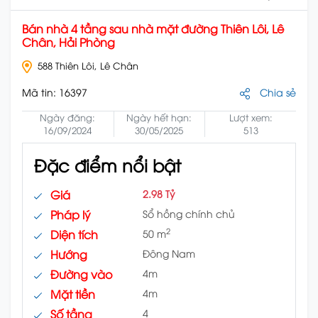
Bán nhà 4 tầng sau nhà mặt đường Thiên Lôi, Lê
Chân, Hải Phòng
588 Thiên Lôi, Lê Chân
Mã tin:
16397
Chia sẻ
Ngày đăng:
Ngày hết hạn:
Lượt xem:
16/09/2024
30/05/2025
513
Đặc điểm nổi bật
Giá
2.98 Tỷ
Pháp lý
Sổ hồng chính chủ
2
Diện tích
50 m
Hướng
Đông Nam
Đường vào
4m
Mặt tiền
4m
Số tầng
4