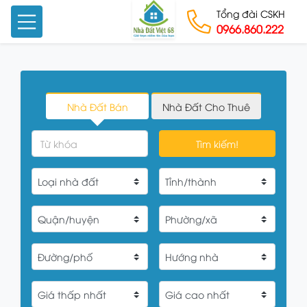
Tổng đài CSKH
0966.860.222
Skip to content
Nhà Đất Bán
Nhà Đất Cho Thuê
Tìm kiếm!