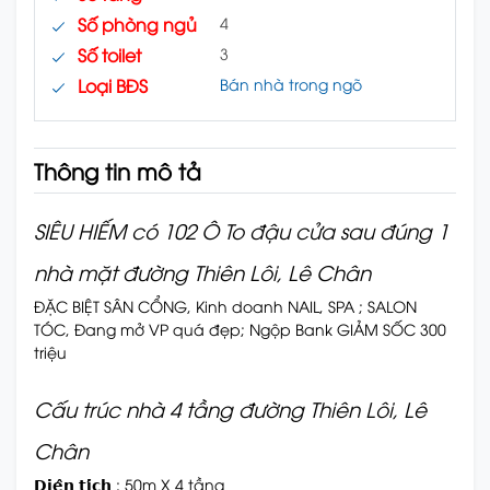
Số phòng ngủ
4
Số toilet
3
Loại BĐS
Bán nhà trong ngõ
Thông tin mô tả
SIÊU HIẾM có 102 Ô To đậu cửa sau đúng 1
nhà mặt đường Thiên Lôi, Lê Chân
ĐẶC BIỆT SÂN CỔNG, Kinh doanh NAIL, SPA ; SALON
TÓC, Đang mở VP quá đẹp; Ngộp Bank GIẢM SỐC 300
triệu
Cấu trúc nhà 4 tầng đường Thiên Lôi, Lê
Chân
𝗗𝗶𝗲̣̂𝗻 𝘁𝗶́𝗰𝗵 : 50m X 4 tầng