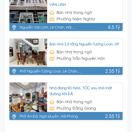
VĂN LINH
Bán nhà trong ngõ
Phường Niệm Nghĩa
4.5 Tỷ
Nguyễn Văn Linh, Lê Chân, Hải
Phòng
Bán nhà 3,5 tầng Nguyễn Tường Loan, HP
Bán nhà trong ngõ
Phường Trần Nguyên Hãn
2.55 Tỷ
Phố Nguyễn Tường Loan, Lê Chân,
HP
Nhà đang KD NAIL, TÓC sau nhà mặt
đường AN ĐÀ
Bán nhà trong ngõ
Phường Đằng Giang
2.55 Tỷ
Phố An Đà, Ngô Quyền, Hải Phòng