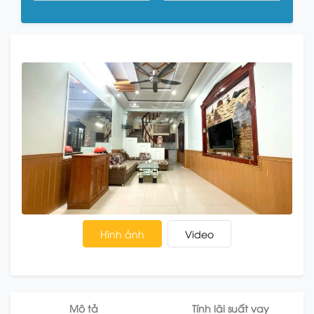
Hình ảnh
Video
Mô tả
Tính lãi suất vay