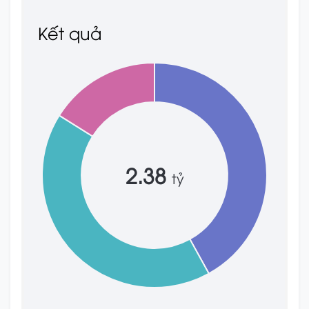
Kết quả
2.38
tỷ