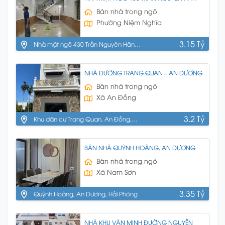
Bán nhà trong ngõ
Phường Niệm Nghĩa
3.15 Tỷ
Nhà mặt ngõ 430 Trần Nguyên Hãn,
Lê Chân, HP
NHÀ ĐƯỜNG TRANG QUAN – AN DƯƠNG
Bán nhà trong ngõ
Xã An Đồng
3.2 Tỷ
Khu dân cư Trang Quan, An Đồng,
An Dương
BÁN NHÀ QUỲNH HOÀNG, AN DƯƠNG
Bán nhà trong ngõ
Xã Nam Sơn
3.35 Tỷ
Quỳnh Hoàng, An Dương, Hải Phòng
NHÀ KHU VĂN MINH ĐƯỜNG NGUYỄN