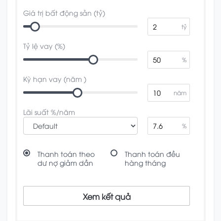
Giá trị bất động sản (tỷ)
tỷ
Tỷ lệ vay (%)
%
Kỳ hạn vay (năm )
năm
Lãi suất %/năm
%
Thanh toán theo
Thanh toán đều
dư nợ giảm dần
hàng tháng
Xem kết quả