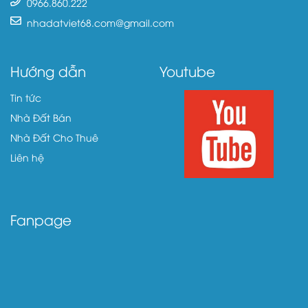
0966.860.222
nhadatviet68.com@gmail.com
Hướng dẫn
Youtube
Tin tức
Nhà Đất Bán
Nhà Đất Cho Thuê
Liên hệ
Fanpage