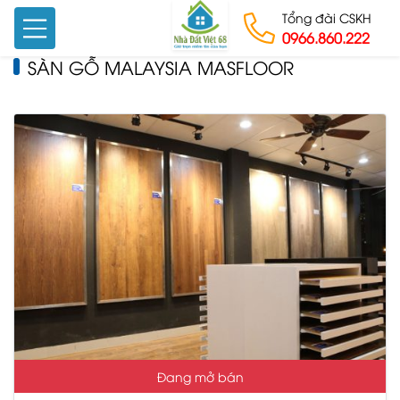
Tổng đài CSKH
0966.860.222
SÀN GỖ MALAYSIA MASFLOOR
Skip to content
Đang mở bán