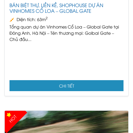
BÁN BIỆT THỰ, LIỀN KỀ, SHOPHOUSE DỰ ÁN
VINHOMES CỔ LOA – GLOBAL GATE
2
Diện tích: 63m
Tổng quan dự án Vinhomes Cổ Loa – Global Gate tại
Đông Anh, Hà Nội – Tên thương mại: Golbal Gate –
Chủ đầu...
CHI TIẾT
HOT