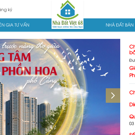
ng ký
N GIA TƯ VẤN
NHÀ ĐẤT BÁN
Ch
bả
Đư
Gi
Ph
Ch
Di
Qu
03
Số