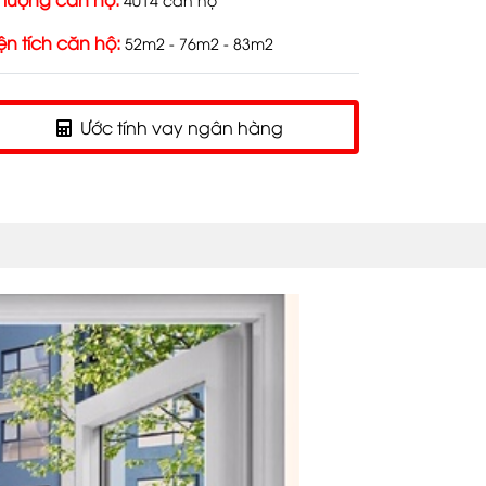
ện tích căn hộ:
52m2 - 76m2 - 83m2
Ước tính vay ngân hàng