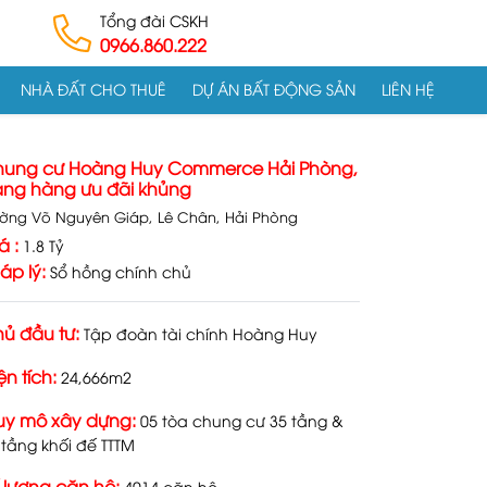
Tổng đài CSKH
0966.860.222
NHÀ ĐẤT CHO THUÊ
DỰ ÁN BẤT ĐỘNG SẢN
LIÊN HỆ
ung cư Hoàng Huy Commerce Hải Phòng,
ng hàng ưu đãi khủng
ờng Võ Nguyên Giáp, Lê Chân, Hải Phòng
á :
1.8 Tỷ
áp lý:
Sổ hồng chính chủ
ủ đầu tư:
Tập đoàn tài chính Hoàng Huy
ện tích:
24,666m2
y mô xây dựng:
05 tòa chung cư 35 tầng &
 tầng khối đế TTTM
 lượng căn hộ:
4014 căn hộ