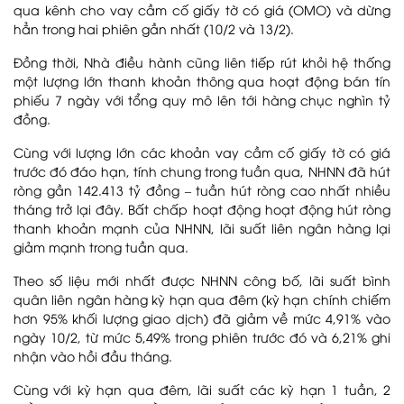
qua kênh cho vay cầm cố giấy tờ có giá (OMO) và dừng
hẳn trong hai phiên gần nhất (10/2 và 13/2).
Đồng thời, Nhà điều hành cũng liên tiếp rút khỏi hệ thống
một lượng lớn thanh khoản thông qua hoạt động bán tín
phiếu 7 ngày với tổng quy mô lên tới hàng chục nghìn tỷ
đồng.
Cùng với lượng lớn các khoản vay cầm cố giấy tờ có giá
trước đó đáo hạn, tính chung trong tuần qua, NHNN đã hút
ròng gần 142.413 tỷ đồng – tuần hút ròng cao nhất nhiều
tháng trở lại đây. Bất chấp hoạt động hoạt động hút ròng
thanh khoản mạnh của NHNN, lãi suất liên ngân hàng lại
giảm mạnh trong tuần qua.
Theo số liệu mới nhất được NHNN công bố, lãi suất bình
quân liên ngân hàng kỳ hạn qua đêm (kỳ hạn chính chiếm
hơn 95% khối lượng giao dịch) đã giảm về mức 4,91% vào
ngày 10/2, từ mức 5,49% trong phiên trước đó và 6,21% ghi
nhận vào hồi đầu tháng.
Cùng với kỳ hạn qua đêm, lãi suất các kỳ hạn 1 tuần, 2