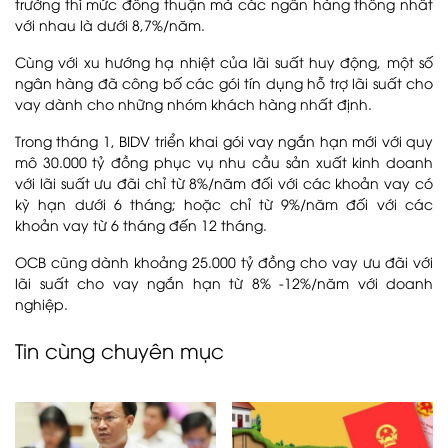
trường thì mức đồng thuận mà các ngân hàng thống nhất
với nhau là dưới 8,7%/năm.
Cùng với xu hướng hạ nhiệt của lãi suất huy động, một số
ngân hàng đã công bố các gói tín dụng hỗ trợ lãi suất cho
vay dành cho những nhóm khách hàng nhất định.
Trong tháng 1, BIDV triển khai gói vay ngắn hạn mới với quy
mô 30.000 tỷ đồng phục vụ nhu cầu sản xuất kinh doanh
với lãi suất ưu đãi chỉ từ 8%/năm đối với các khoản vay có
kỳ hạn dưới 6 tháng; hoặc chỉ từ 9%/năm đối với các
khoản vay từ 6 tháng đến 12 tháng.
OCB cũng dành khoảng 25.000 tỷ đồng cho vay ưu đãi với
lãi suất cho vay ngắn hạn từ 8% -12%/năm với doanh
nghiệp.
Tin cùng chuyên mục