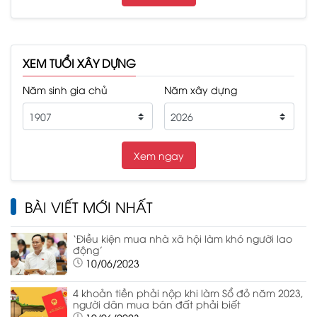
XEM TUỔI XÂY DỰNG
Năm sinh gia chủ
Năm xây dựng
BÀI VIẾT MỚI NHẤT
‘Điều kiện mua nhà xã hội làm khó người lao
động’
10/06/2023
4 khoản tiền phải nộp khi làm Sổ đỏ năm 2023,
người dân mua bán đất phải biết