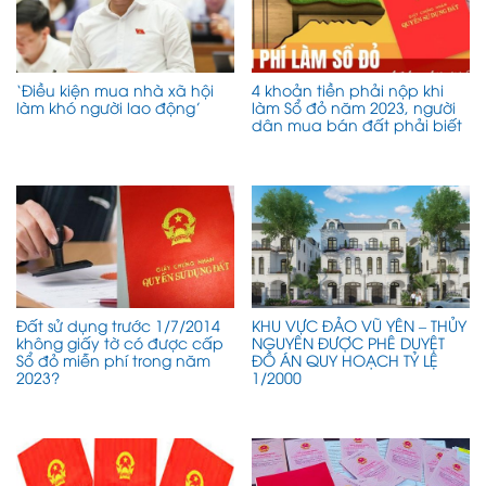
‘Điều kiện mua nhà xã hội
4 khoản tiền phải nộp khi
làm khó người lao động’
làm Sổ đỏ năm 2023, người
dân mua bán đất phải biết
Đất sử dụng trước 1/7/2014
KHU VỰC ĐẢO VŨ YÊN – THỦY
không giấy tờ có được cấp
NGUYÊN ĐƯỢC PHÊ DUYỆT
Sổ đỏ miễn phí trong năm
ĐỒ ÁN QUY HOẠCH TỶ LỆ
2023?
1/2000