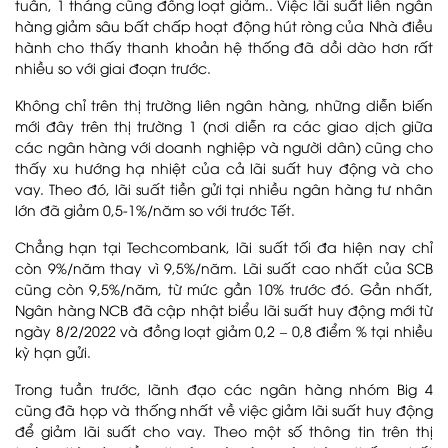
tuần, 1 tháng cũng đồng loạt giảm.. Việc lãi suất liên ngân
hàng giảm sâu bất chấp hoạt động hút ròng của Nhà điều
hành cho thấy thanh khoản hệ thống đã dồi dào hơn rất
nhiều so với giai đoạn trước.
Không chỉ trên thị trường liên ngân hàng, những diễn biến
mới đây trên thị trường 1 (nơi diễn ra các giao dịch giữa
các ngân hàng với doanh nghiệp và người dân) cũng cho
thấy xu hướng hạ nhiệt của cả lãi suất huy động và cho
vay. Theo đó, lãi suất tiền gửi tại nhiều ngân hàng tư nhân
lớn đã giảm 0,5-1%/năm so với trước Tết.
Chẳng hạn tại Techcombank, lãi suất tối đa hiện nay chỉ
còn 9%/năm thay vì 9,5%/năm. Lãi suất cao nhất của SCB
cũng còn 9,5%/năm, từ mức gần 10% trước đó. Gần nhất,
Ngân hàng NCB đã cập nhật biểu lãi suất huy động mới từ
ngày 8/2/2022 và đồng loạt giảm 0,2 – 0,8 điểm % tại nhiều
kỳ hạn gửi.
Trong tuần trước, lãnh đạo các ngân hàng nhóm Big 4
cũng đã họp và thống nhất về việc giảm lãi suất huy động
để giảm lãi suất cho vay. Theo một số thông tin trên thị