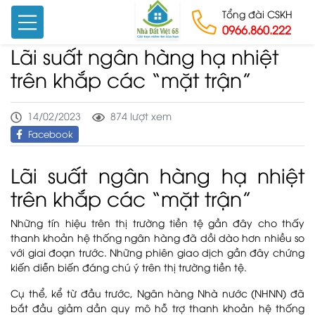
Tổng đài CSKH
0966.860.222
Lãi suất ngân hàng hạ nhiệt
Skip to content
trên khắp các “mặt trận”
14/02/2023
874 lượt xem
Facebook
Lãi suất ngân hàng hạ nhiệt
trên khắp các “mặt trận”
Những tín hiệu trên thị trường tiền tệ gần đây cho thấy
thanh khoản hệ thống ngân hàng đã dồi dào hơn nhiều so
với giai đoạn trước. Những phiên giao dịch gần đây chứng
kiến diễn biến đáng chú ý trên thị trường tiền tệ.
Cụ thể, kể từ đầu trước, Ngân hàng Nhà nước (NHNN) đã
bắt đầu giảm dần quy mô hỗ trợ thanh khoản hệ thống